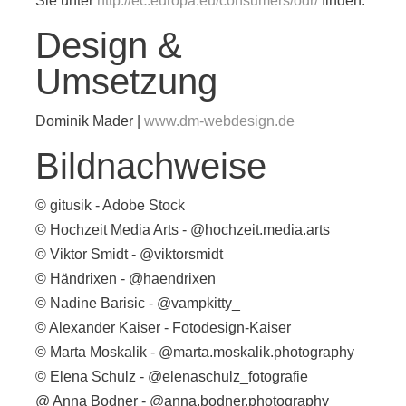
Sie unter
http://ec.europa.eu/consumers/odr/
finden.
Design &
Umsetzung
Dominik Mader |
www.dm-webdesign.de
Bildnachweise
© gitusik - Adobe Stock
© Hochzeit Media Arts - @hochzeit.media.arts
© Viktor Smidt - @viktorsmidt
© Händrixen - @haendrixen
© Nadine Barisic - @vampkitty_
© Alexander Kaiser - Fotodesign-Kaiser
© Marta Moskalik - @marta.moskalik.photography
© Elena Schulz - @elenaschulz_fotografie
@ Anna Bodner - @anna.bodner.photography